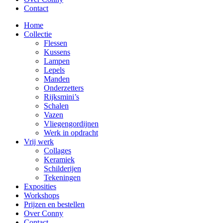
Contact
Home
Collectie
Flessen
Kussens
Lampen
Lepels
Manden
Onderzetters
Rijksmini’s
Schalen
Vazen
Vliegengordijnen
Werk in opdracht
Vrij werk
Collages
Keramiek
Schilderijen
Tekeningen
Exposities
Workshops
Prijzen en bestellen
Over Conny
Contact