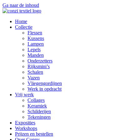
Ga naar de inhoud
Home
Collectie
Flessen
Kussens
Lampen
Lepels
Manden
Onderzetters
Rijksmini’s
Schalen
Vazen
Vliegengordijnen
Werk in opdracht
Vrij werk
Collages
Keramiek
Schilderijen
Tekeningen
Exposities
Workshops
Prijzen en bestellen
Over Conny